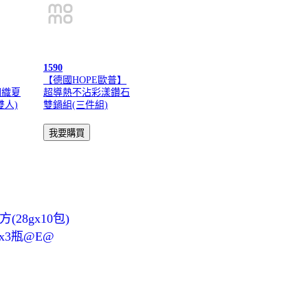
1590
【德國HOPE歐普】
潤織夏
超導熱不沾彩漾鑽石
雙人)
雙鍋組(三件組)
8gx10包)
x3瓶@E@