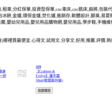
,租車,分紅保單,投資型保單,cnc車床,cnc銑床,麻將,包
治冰餅,金爐,環保金爐,焚化爐,進銷存,軟體設計,腳臭,易夏
推薦,嬰幼兒用品,嬰兒用品購物網,嬰兒用品,學步鞋,手機維
mm(公司貨)哪裡買最便宜.心得文.試用文.分享文.好用.推薦.評價
-
329
璃隨身
【Crabtree &
買一送
Evelyn】護手霜
50ml(軟管新包裝)