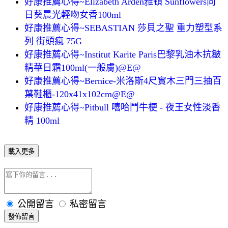
好康推薦心得~Elizabeth Arden雅頓 Sunflowers向
日葵晨光輕吻女香100ml
好康推薦心得~SEBASTIAN 莎貝之聖 重力塑型系
列 街頭瘋 75G
好康推薦心得~Institut Karite Paris巴黎乳油木抗皺
精華日霜100ml(一般膚)@E@
好康推薦心得~Bernice-米洛斯4尺實木三門三抽百
葉鞋櫃-120x41x102cm@E@
好康推薦心得~Pitbull 嘻哈鬥牛梗 - 夜王女性淡香
精 100ml
載入更多
公開留言
私密留言
發佈留言