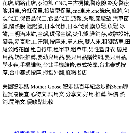
花店,網路花店,泰迪熊,CNC,中古機械,醫療險,終身醫療
險,租車,分紅保單,投資型保單,cnc車床,cnc銑床,麻將,包
裝代工,保養品代工,食品代工,派報,夾報,靠腰墊,汽車窗
簾,隔熱膜,遮陽簾,日本代標,日本代購,旗魚鬆,魚鬆,冰
餅,三明治冰餅,金爐,環保金爐,焚化爐,進銷存,軟體設計,
腳臭,易夏貼,止汗劑,按摩床,單人床,雙人床,租腳踏車,田
尾公路花園,租自行車,租單車,租單車,男性塑身衣,嬰兒
用品,奶瓶推薦,嬰幼兒用品,嬰兒用品購物網,嬰兒用品,
學步鞋,手機維修,台北手機維修,泰式按摩,台北泰式按
摩,台中泰式按摩,拇指外翻,麻糬老店
美國鵝媽媽 Mother Goose 鵝媽媽百年紀念炒鍋36cm哪
裡買最便宜.心得文.試用文.分享文.好用.推薦.評價.熱
銷.開箱文.優缺點比較