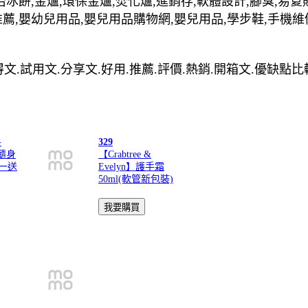
治冰餅,金爐,環保金爐,焚化爐,進銷存,軟體設計,腳臭,易夏
推薦,嬰幼兒用品,嬰兒用品購物網,嬰兒用品,學步鞋,手機維
宜.心得文.試用文.分享文.好用.推薦.評價.熱銷.開箱文.優缺點比
-
329
璃隨身
【Crabtree &
買一送
Evelyn】護手霜
50ml(軟管新包裝)