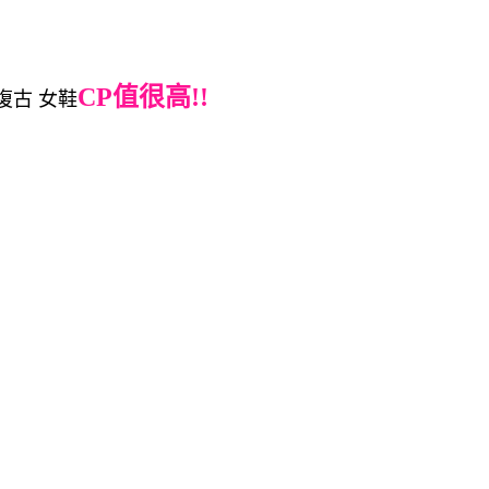
CP值很高!!
 復古 女鞋