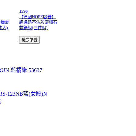
1590
【德國HOPE歐普】
潤織夏
超導熱不沾彩漾鑽石
雙人)
雙鍋組(三件組)
N 藍橘綠 53637
123NB藍(女段)N
鞋