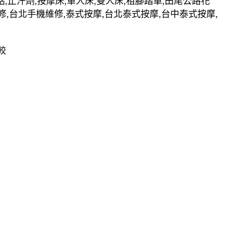
貼,止汗劑,按摩床,單人床,雙人床,租腳踏車,田尾公路花
修,台北手機維修,泰式按摩,台北泰式按摩,台中泰式按摩,
較