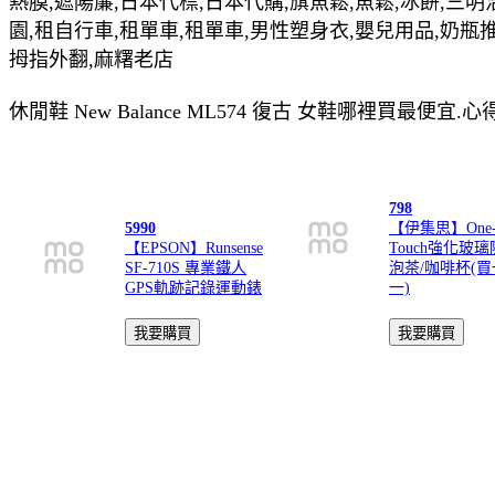
熱膜,遮陽簾,日本代標,日本代購,旗魚鬆,魚鬆,冰餅,三明
園,租自行車,租單車,租單車,男性塑身衣,嬰兒用品,奶瓶
拇指外翻,麻糬老店
休閒鞋 New Balance ML574 復古 女鞋哪裡買最便
798
5990
【伊集思】One
【EPSON】Runsense
Touch強化玻
SF-710S 專業鐵人
泡茶/咖啡杯(
GPS軌跡記錄運動錶
一)