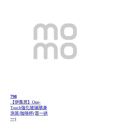
798
【伊集思】One-
Touch強化玻璃隨身
泡茶/咖啡杯(買一送
一)