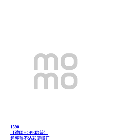
1590
【德國HOPE歐普】
超導熱不沾彩漾鑽石