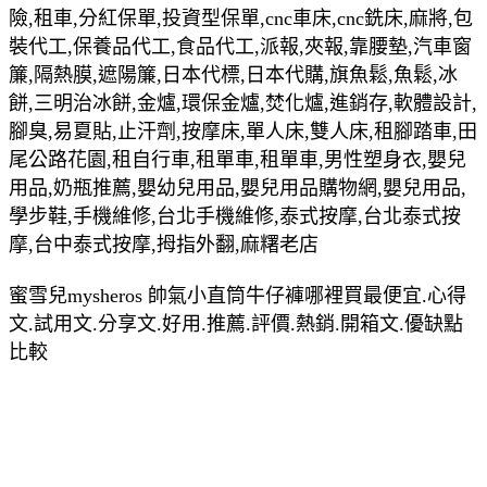
險,租車,分紅保單,投資型保單,cnc車床,cnc銑床,麻將,包
裝代工,保養品代工,食品代工,派報,夾報,靠腰墊,汽車窗
簾,隔熱膜,遮陽簾,日本代標,日本代購,旗魚鬆,魚鬆,冰
餅,三明治冰餅,金爐,環保金爐,焚化爐,進銷存,軟體設計,
腳臭,易夏貼,止汗劑,按摩床,單人床,雙人床,租腳踏車,田
尾公路花園,租自行車,租單車,租單車,男性塑身衣,嬰兒
用品,奶瓶推薦,嬰幼兒用品,嬰兒用品購物網,嬰兒用品,
學步鞋,手機維修,台北手機維修,泰式按摩,台北泰式按
摩,台中泰式按摩,拇指外翻,麻糬老店
蜜雪兒mysheros 帥氣小直筒牛仔褲哪裡買最便宜.心得
文.試用文.分享文.好用.推薦.評價.熱銷.開箱文.優缺點
比較