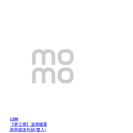
1280
【夢工場】溫潤織夏
兩用被床包組(雙人)