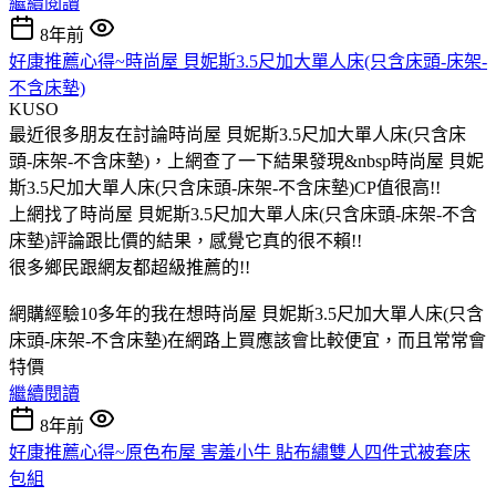
繼續閱讀
8年前
好康推薦心得~時尚屋 貝妮斯3.5尺加大單人床(只含床頭-床架-
不含床墊)
KUSO
最近很多朋友在討論時尚屋 貝妮斯3.5尺加大單人床(只含床
頭-床架-不含床墊)，上網查了一下結果發現&nbsp時尚屋 貝妮
斯3.5尺加大單人床(只含床頭-床架-不含床墊)CP值很高!!
上網找了時尚屋 貝妮斯3.5尺加大單人床(只含床頭-床架-不含
床墊)評論跟比價的結果，感覺它真的很不賴!!
很多鄉民跟網友都超級推薦的!!
網購經驗10多年的我在想時尚屋 貝妮斯3.5尺加大單人床(只含
床頭-床架-不含床墊)在網路上買應該會比較便宜，而且常常會
特價
繼續閱讀
8年前
好康推薦心得~原色布屋 害羞小牛 貼布繡雙人四件式被套床
包組