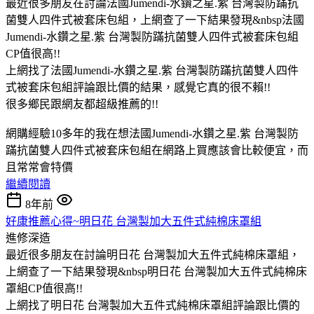
最近很多朋友在討論法國Jumendi-水鑽之星.紫 台灣製防蹣抗
菌雙人四件式被套床包組，上網查了一下結果發現&nbsp法國
Jumendi-水鑽之星.紫 台灣製防蹣抗菌雙人四件式被套床包組
CP值很高!!
上網找了法國Jumendi-水鑽之星.紫 台灣製防蹣抗菌雙人四件
式被套床包組評論跟比價的結果，感覺它真的很不賴!!
很多鄉民跟網友都超級推薦的!!
網購經驗10多年的我在想法國Jumendi-水鑽之星.紫 台灣製防
蹣抗菌雙人四件式被套床包組在網路上買應該會比較便宜，而
且常常會特價
繼續閱讀
8年前
好康推薦心得~明日花 台灣製加大五件式純棉床罩組
進修深造
最近很多朋友在討論明日花 台灣製加大五件式純棉床罩組，
上網查了一下結果發現&nbsp明日花 台灣製加大五件式純棉床
罩組CP值很高!!
上網找了明日花 台灣製加大五件式純棉床罩組評論跟比價的