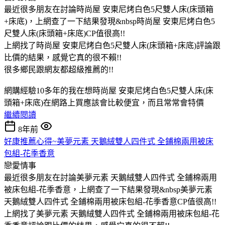
最近很多朋友在討論時尚屋 安東尼烤白色5尺雙人床(床頭箱
+床底)，上網查了一下結果發現&nbsp時尚屋 安東尼烤白色5
尺雙人床(床頭箱+床底)CP值很高!!
上網找了時尚屋 安東尼烤白色5尺雙人床(床頭箱+床底)評論跟
比價的結果，感覺它真的很不賴!!
很多鄉民跟網友都超級推薦的!!
網購經驗10多年的我在想時尚屋 安東尼烤白色5尺雙人床(床
頭箱+床底)在網路上買應該會比較便宜，而且常常會特價
繼續閱讀
8年前
好康推薦心得~美夢元素 天鵝絨雙人四件式 全鋪棉兩用被床
包組-花季香意
戀愛情事
最近很多朋友在討論美夢元素 天鵝絨雙人四件式 全鋪棉兩用
被床包組-花季香意，上網查了一下結果發現&nbsp美夢元素
天鵝絨雙人四件式 全鋪棉兩用被床包組-花季香意CP值很高!!
上網找了美夢元素 天鵝絨雙人四件式 全鋪棉兩用被床包組-花