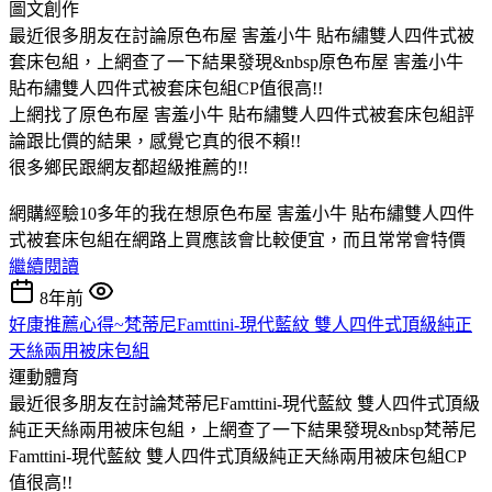
圖文創作
最近很多朋友在討論原色布屋 害羞小牛 貼布繡雙人四件式被
套床包組，上網查了一下結果發現&nbsp原色布屋 害羞小牛
貼布繡雙人四件式被套床包組CP值很高!!
上網找了原色布屋 害羞小牛 貼布繡雙人四件式被套床包組評
論跟比價的結果，感覺它真的很不賴!!
很多鄉民跟網友都超級推薦的!!
網購經驗10多年的我在想原色布屋 害羞小牛 貼布繡雙人四件
式被套床包組在網路上買應該會比較便宜，而且常常會特價
繼續閱讀
8年前
好康推薦心得~梵蒂尼Famttini-現代藍紋 雙人四件式頂級純正
天絲兩用被床包組
運動體育
最近很多朋友在討論梵蒂尼Famttini-現代藍紋 雙人四件式頂級
純正天絲兩用被床包組，上網查了一下結果發現&nbsp梵蒂尼
Famttini-現代藍紋 雙人四件式頂級純正天絲兩用被床包組CP
值很高!!