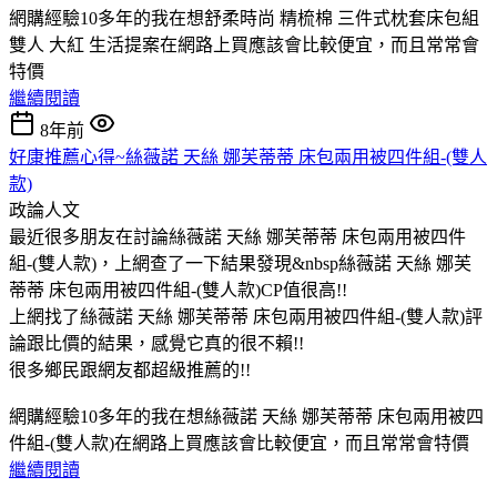
網購經驗10多年的我在想舒柔時尚 精梳棉 三件式枕套床包組
雙人 大紅 生活提案在網路上買應該會比較便宜，而且常常會
特價
繼續閱讀
8年前
好康推薦心得~絲薇諾 天絲 娜芙蒂蒂 床包兩用被四件組-(雙人
款)
政論人文
最近很多朋友在討論絲薇諾 天絲 娜芙蒂蒂 床包兩用被四件
組-(雙人款)，上網查了一下結果發現&nbsp絲薇諾 天絲 娜芙
蒂蒂 床包兩用被四件組-(雙人款)CP值很高!!
上網找了絲薇諾 天絲 娜芙蒂蒂 床包兩用被四件組-(雙人款)評
論跟比價的結果，感覺它真的很不賴!!
很多鄉民跟網友都超級推薦的!!
網購經驗10多年的我在想絲薇諾 天絲 娜芙蒂蒂 床包兩用被四
件組-(雙人款)在網路上買應該會比較便宜，而且常常會特價
繼續閱讀