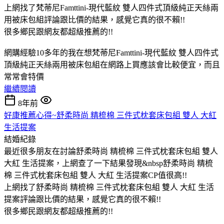
上網找了梵蒂尼Famttini-現代藍紋 雙人四件式頂級純正天絲兩
用被床包組評論跟比價的結果，感覺它真的很不賴!!
很多鄉民跟網友都超級推薦的!!
網購經驗10多年的我在想梵蒂尼Famttini-現代藍紋 雙人四件式
頂級純正天絲兩用被床包組在網路上買應該會比較便宜，而且
常常會特價
繼續閱讀
8年前
好康推薦心得~舒柔時尚 精梳棉 三件式枕套床包組 雙人 大紅
生活提案
結婚紀錄
最近很多朋友在討論舒柔時尚 精梳棉 三件式枕套床包組 雙人
大紅 生活提案，上網查了一下結果發現&nbsp舒柔時尚 精梳
棉 三件式枕套床包組 雙人 大紅 生活提案CP值很高!!
上網找了舒柔時尚 精梳棉 三件式枕套床包組 雙人 大紅 生活
提案評論跟比價的結果，感覺它真的很不賴!!
很多鄉民跟網友都超級推薦的!!