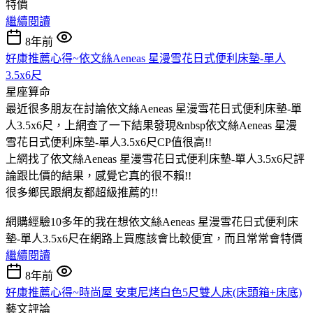
特價
繼續閱讀
8年前
好康推薦心得~依文絲Aeneas 星漫雪花日式便利床墊-單人
3.5x6尺
星座算命
最近很多朋友在討論依文絲Aeneas 星漫雪花日式便利床墊-單
人3.5x6尺，上網查了一下結果發現&nbsp依文絲Aeneas 星漫
雪花日式便利床墊-單人3.5x6尺CP值很高!!
上網找了依文絲Aeneas 星漫雪花日式便利床墊-單人3.5x6尺評
論跟比價的結果，感覺它真的很不賴!!
很多鄉民跟網友都超級推薦的!!
網購經驗10多年的我在想依文絲Aeneas 星漫雪花日式便利床
墊-單人3.5x6尺在網路上買應該會比較便宜，而且常常會特價
繼續閱讀
8年前
好康推薦心得~時尚屋 安東尼烤白色5尺雙人床(床頭箱+床底)
藝文評論