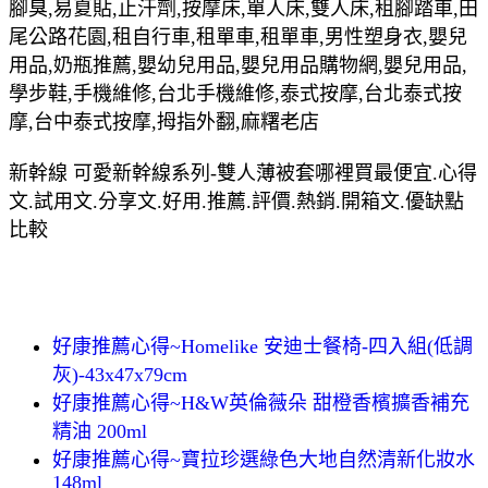
腳臭,易夏貼,止汗劑,按摩床,單人床,雙人床,租腳踏車,田
尾公路花園,租自行車,租單車,租單車,男性塑身衣,嬰兒
用品,奶瓶推薦,嬰幼兒用品,嬰兒用品購物網,嬰兒用品,
學步鞋,手機維修,台北手機維修,泰式按摩,台北泰式按
摩,台中泰式按摩,拇指外翻,麻糬老店
新幹線 可愛新幹線系列-雙人薄被套哪裡買最便宜.心得
文.試用文.分享文.好用.推薦.評價.熱銷.開箱文.優缺點
比較
好康推薦心得~Homelike 安迪士餐椅-四入組(低調
灰)-43x47x79cm
好康推薦心得~H&W英倫薇朵 甜橙香檳擴香補充
精油 200ml
好康推薦心得~寶拉珍選綠色大地自然清新化妝水
148ml