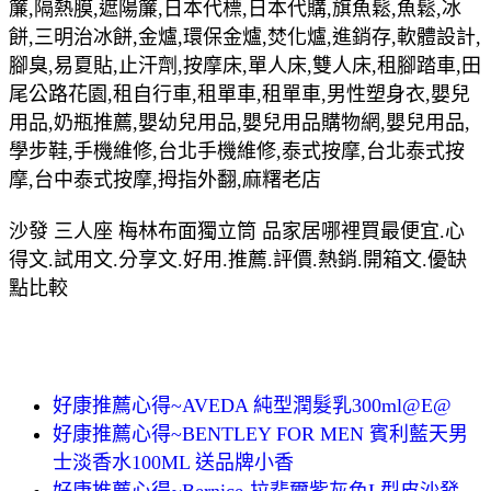
簾,隔熱膜,遮陽簾,日本代標,日本代購,旗魚鬆,魚鬆,冰
餅,三明治冰餅,金爐,環保金爐,焚化爐,進銷存,軟體設計,
腳臭,易夏貼,止汗劑,按摩床,單人床,雙人床,租腳踏車,田
尾公路花園,租自行車,租單車,租單車,男性塑身衣,嬰兒
用品,奶瓶推薦,嬰幼兒用品,嬰兒用品購物網,嬰兒用品,
學步鞋,手機維修,台北手機維修,泰式按摩,台北泰式按
摩,台中泰式按摩,拇指外翻,麻糬老店
沙發 三人座 梅林布面獨立筒 品家居哪裡買最便宜.心
得文.試用文.分享文.好用.推薦.評價.熱銷.開箱文.優缺
點比較
好康推薦心得~AVEDA 純型潤髮乳300ml@E@
好康推薦心得~BENTLEY FOR MEN 賓利藍天男
士淡香水100ML 送品牌小香
好康推薦心得~Bernice-拉斐爾紫灰色L型皮沙發