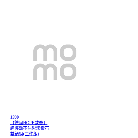
1590
【德國HOPE歐普】
超導熱不沾彩漾鑽石
雙鍋組(三件組)