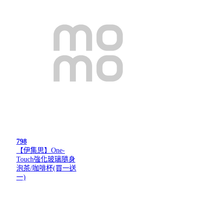
798
【伊集思】One-
Touch強化玻璃隨身
泡茶/咖啡杯(買一送
一)