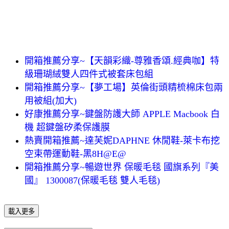
開箱推薦分享~【天韻彩織-尊雅香頌.經典咖】特
級珊瑚絨雙人四件式被套床包組
開箱推薦分享~【夢工場】英倫街頭精梳棉床包兩
用被組(加大)
好康推薦分享~鍵盤防護大師 APPLE Macbook 白
機 超鍵盤矽柔保護膜
熱賣開箱推薦~達芙妮DAPHNE 休閒鞋-萊卡布挖
空束帶運動鞋-黑8H@E@
開箱推薦分享~暢遊世界 保暖毛毯 國旗系列『美
國』 1300087(保暖毛毯 雙人毛毯)
載入更多