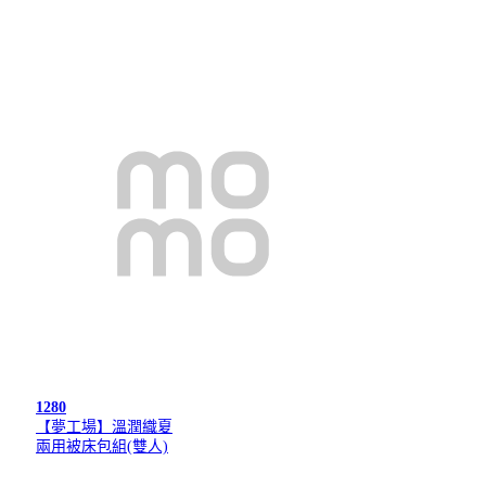
1280
【夢工場】溫潤織夏
兩用被床包組(雙人)