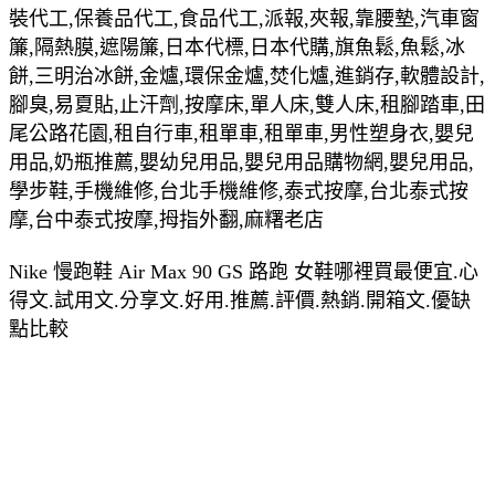
裝代工,保養品代工,食品代工,派報,夾報,靠腰墊,汽車窗
簾,隔熱膜,遮陽簾,日本代標,日本代購,旗魚鬆,魚鬆,冰
餅,三明治冰餅,金爐,環保金爐,焚化爐,進銷存,軟體設計,
腳臭,易夏貼,止汗劑,按摩床,單人床,雙人床,租腳踏車,田
尾公路花園,租自行車,租單車,租單車,男性塑身衣,嬰兒
用品,奶瓶推薦,嬰幼兒用品,嬰兒用品購物網,嬰兒用品,
學步鞋,手機維修,台北手機維修,泰式按摩,台北泰式按
摩,台中泰式按摩,拇指外翻,麻糬老店
Nike 慢跑鞋 Air Max 90 GS 路跑 女鞋哪裡買最便宜.心
得文.試用文.分享文.好用.推薦.評價.熱銷.開箱文.優缺
點比較